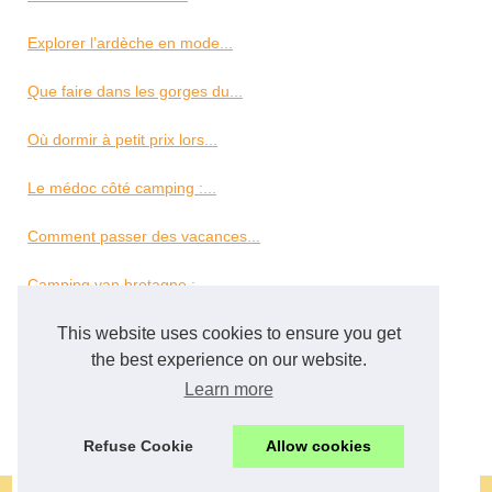
Explorer l’ardèche en mode...
Que faire dans les gorges du...
Où dormir à petit prix lors...
Le médoc côté camping :...
Comment passer des vacances...
Camping van bretagne :...
Les bienfaits d’un séjour...
This website uses cookies to ensure you get
the best experience on our website.
Découvrez le camping 3...
Learn more
Un séjour en mobil-home pour...
Refuse Cookie
Allow cookies