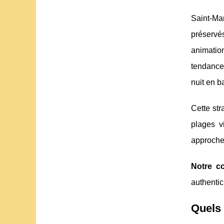
Saint-Mar
préservé
animatio
tendance.
nuit en b
Cette str
plages v
approche i
Notre co
authentici
Quels 