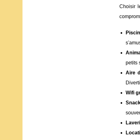
Choisir 
compromet
Pisci
s'amus
Anima
petits
Aire 
Divert
Wifi g
Snack
souven
Laver
Locat