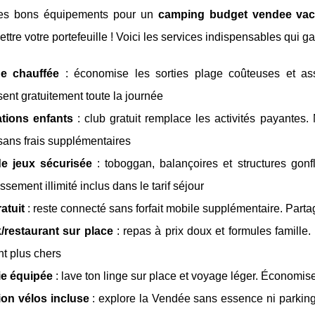
les bons équipements pour un
camping budget vendee va
tre votre portefeuille ! Voici les services indispensables qui ga
ne chauffée
: économise les sorties plage coûteuses et as
ent gratuitement toute la journée
tions enfants
: club gratuit remplace les activités payantes.
 sans frais supplémentaires
de jeux sécurisée
: toboggan, balançoires et structures gonfl
issement illimité inclus dans le tarif séjour
ratuit
: reste connecté sans forfait mobile supplémentaire. Parta
/restaurant sur place
: repas à prix doux et formules famille.
t plus chers
ie équipée
: lave ton linge sur place et voyage léger. Économise
ion vélos incluse
: explore la Vendée sans essence ni parking 