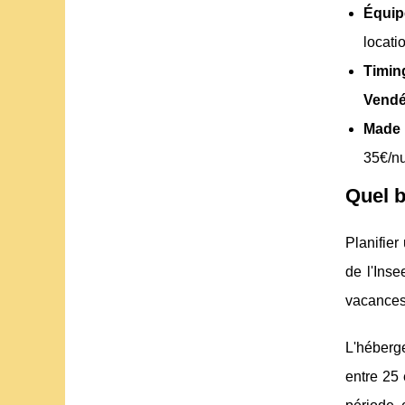
Équip
locati
Timin
Vendé
Made 
35€/nu
Quel b
Planifier
de l'Ins
vacances
L'héberg
entre 25 