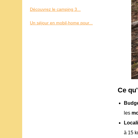
Découvrez le camping 3...
Un séjour en mobil-home pour...
Ce qu'i
Budge
les
mo
Locali
à 15 k