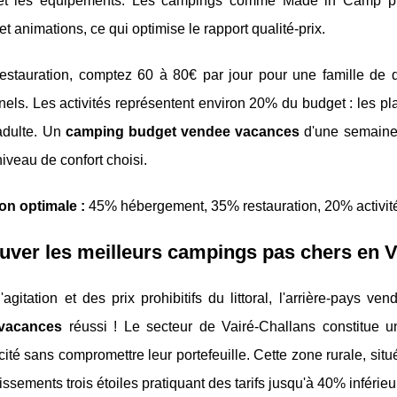
et les équipements. Les campings comme Made in Camp pro
et animations, ce qui optimise le rapport qualité-prix.
restauration, comptez 60 à 80€ par jour pour une famille de 
els. Les activités représentent environ 20% du budget : les pl
adulte. Un
camping budget vendee vacances
d'une semaine 
niveau de confort choisi.
ion optimale :
45% hébergement, 35% restauration, 20% activités
uver les meilleurs campings pas chers en 
'agitation et des prix prohibitifs du littoral, l'arrière-pays 
vacances
réussi ! Le secteur de Vairé-Challans constitue un
icité sans compromettre leur portefeuille. Cette zone rurale, si
issements trois étoiles pratiquant des tarifs jusqu'à 40% inférieu