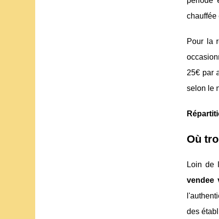
période 
chauffée 
Pour la 
occasionn
25€ par 
selon le 
Répartit
Où tro
Loin de l
vendee 
l'authent
des établ