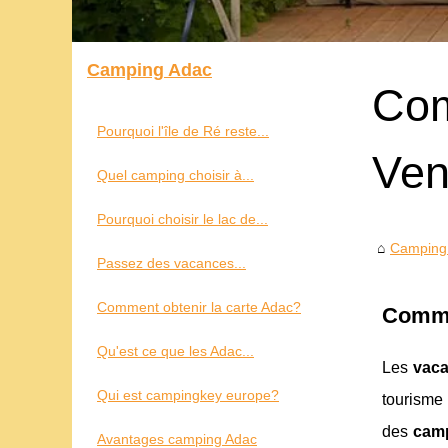
Camping Adac
Com
Pourquoi l'île de Ré reste...
Ven
Quel camping choisir à...
Pourquoi choisir le lac de...
Camping
Passez des vacances...
Comment obtenir la carte Adac?
Comme
Qu'est ce que les Adac...
Les
vaca
Qui est campingkey europe?
tourisme
des
cam
Avantages camping Adac