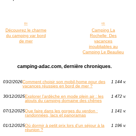
Découvrez le charme
Camping La
du camping var bord
Rochelle: Des
de mer
vacances
inoubliables au
Camping Le Beaulieu
camping-adac.com, dernière chroniques.
03/2/2026
Comment choisir son mobil-home pour des
1 144 v.
vacances réussies en bord de mer ?
30/12/2025
Explorer l’ardèche en mode plein air : les
1 472 v.
atouts du camping domaine des chênes
07/12/2025
Que faire dans les gorges du verdon :
1 141 v.
randonnées, lacs et panoramas
01/12/2025
Où dormir à petit prix lors d’un séjour à la
1 196 v.
réunion ?