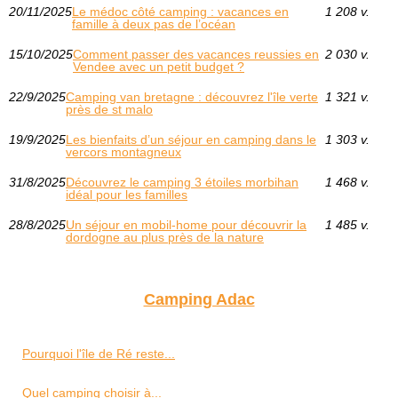
20/11/2025
Le médoc côté camping : vacances en
1 208 v.
famille à deux pas de l’océan
15/10/2025
Comment passer des vacances reussies en
2 030 v.
Vendee avec un petit budget ?
22/9/2025
Camping van bretagne : découvrez l'île verte
1 321 v.
près de st malo
19/9/2025
Les bienfaits d’un séjour en camping dans le
1 303 v.
vercors montagneux
31/8/2025
Découvrez le camping 3 étoiles morbihan
1 468 v.
idéal pour les familles
28/8/2025
Un séjour en mobil-home pour découvrir la
1 485 v.
dordogne au plus près de la nature
Camping Adac
Pourquoi l'île de Ré reste...
Quel camping choisir à...