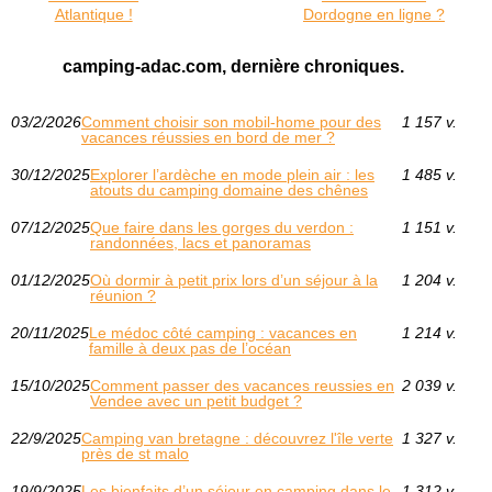
Atlantique !
Dordogne en ligne ?
camping-adac.com, dernière chroniques.
03/2/2026
Comment choisir son mobil-home pour des
1 157 v.
vacances réussies en bord de mer ?
30/12/2025
Explorer l’ardèche en mode plein air : les
1 485 v.
atouts du camping domaine des chênes
07/12/2025
Que faire dans les gorges du verdon :
1 151 v.
randonnées, lacs et panoramas
01/12/2025
Où dormir à petit prix lors d’un séjour à la
1 204 v.
réunion ?
20/11/2025
Le médoc côté camping : vacances en
1 214 v.
famille à deux pas de l’océan
15/10/2025
Comment passer des vacances reussies en
2 039 v.
Vendee avec un petit budget ?
22/9/2025
Camping van bretagne : découvrez l'île verte
1 327 v.
près de st malo
19/9/2025
Les bienfaits d’un séjour en camping dans le
1 312 v.