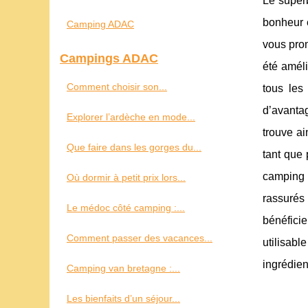
Le super
bonheur e
Camping ADAC
vous prom
Campings ADAC
été améli
Comment choisir son...
tous les
d’avantag
Explorer l’ardèche en mode...
trouve ai
Que faire dans les gorges du...
tant que 
camping 
Où dormir à petit prix lors...
rassurés 
Le médoc côté camping :...
bénéfici
Comment passer des vacances...
utilisabl
ingrédien
Camping van bretagne :...
Les bienfaits d’un séjour...