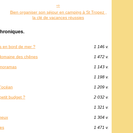
Bien organiser son séjour en camping à St Tropez ,
la clé de vacances réussies
hroniques.
s en bord de mer ?
1 146 v.
g domaine des chênes
1 472 v.
panoramas
1 143 v.
1 198 v.
l’océan
1 209 v.
etit budget ?
2 032 v.
1 321 v.
gneux
1 304 v.
les
1 471 v.