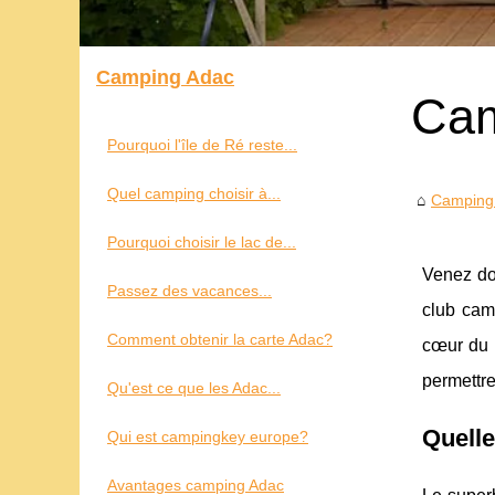
Camping Adac
Cam
Pourquoi l'île de Ré reste...
Quel camping choisir à...
Camping
Pourquoi choisir le lac de...
Venez do
Passez des vacances...
club camp
Comment obtenir la carte Adac?
cœur du 
permettr
Qu'est ce que les Adac...
Quelle
Qui est campingkey europe?
Avantages camping Adac