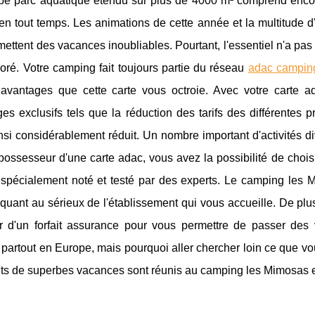
be parc aquatique étendu sur plus de 4000 m² comprend enco
n tout temps. Les animations de cette année et la multitude d'
ettent des vacances inoubliables. Pourtant, l'essentiel n'a pa
oré. Votre camping fait toujours partie du réseau
adac campin
 avantages que cette carte vous octroie. Avec votre carte a
es exclusifs tels que la réduction des tarifs des différentes 
nsi considérablement réduit. Un nombre important d'activités di
possesseur d'une carte adac, vous avez la possibilité de chois
spécialement noté et testé par des experts. Le camping les 
quant au sérieux de l'établissement qui vous accueille. De plus
er d'un forfait assurance pour vous permettre de passer des
e partout en Europe, mais pourquoi aller chercher loin ce que v
ts de superbes vacances sont réunis au camping les Mimosas et, 