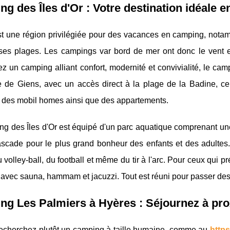
g des Îles d'Or : Votre destination idéale 
st une région privilégiée pour des vacances en camping, notam
es plages. Les campings var bord de mer ont donc le vent en
z un camping alliant confort, modernité et convivialité, le camp
le de Giens, avec un accès direct à la plage de la Badine, 
 des mobil homes ainsi que des appartements.
ng des Îles d'Or est équipé d'un parc aquatique comprenant un
ascade pour le plus grand bonheur des enfants et des adultes.
u volley-ball, du football et même du tir à l'arc. Pour ceux qui
 avec sauna, hammam et jacuzzi. Tout est réuni pour passer des
g Les Palmiers à Hyères : Séjournez à prox
recherchez plutôt un camping à taille humaine, comme au
http