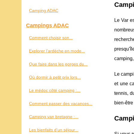
Campin
Camping ADAC
Le Var e
Campings ADAC
nombreus
Comment choisir son...
recherche
presqu'î
Explorer l’ardèche en mode...
camping,
Que faire dans les gorges du...
Le campi
Où dormir à petit prix lors...
et une c
Le médoc côté camping :...
tennis, d
bien-être
Comment passer des vacances...
Camping van bretagne :...
Campin
Les bienfaits d’un séjour...
Si vous 