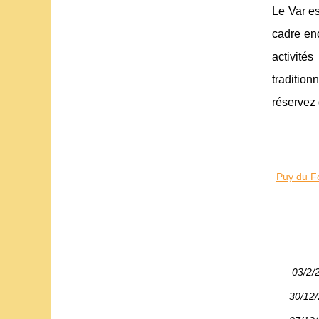
Le Var es
cadre en
activité
tradition
réservez 
Puy du F
03/2/
30/12