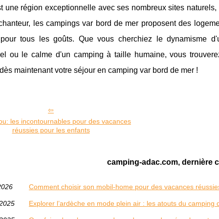
t une région exceptionnelle avec ses nombreux sites naturels,
chanteur, les campings var bord de mer proposent des logeme
s pour tous les goûts. Que vous cherchiez le dynamisme d'u
nel ou le calme d'un camping à taille humaine, vous trouverez
dès maintenant votre séjour en camping var bord de mer !
ou: les incontournables pour des vacances
réussies pour les enfants
camping-adac.com, dernière c
2026
Comment choisir son mobil-home pour des vacances réussie
/2025
Explorer l’ardèche en mode plein air : les atouts du campin