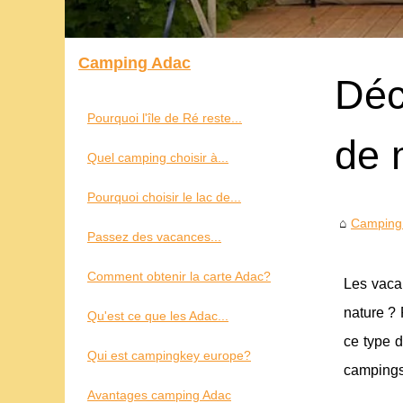
Camping Adac
Déc
Pourquoi l'île de Ré reste...
de 
Quel camping choisir à...
Pourquoi choisir le lac de...
Camping
Passez des vacances...
Comment obtenir la carte Adac?
Les vacan
nature ?
Qu'est ce que les Adac...
ce type d
Qui est campingkey europe?
campings 
Avantages camping Adac