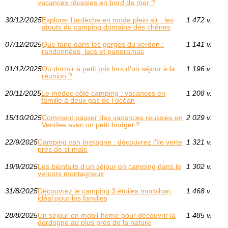
vacances réussies en bord de mer ?
30/12/2025
Explorer l’ardèche en mode plein air : les
1 472 v.
atouts du camping domaine des chênes
07/12/2025
Que faire dans les gorges du verdon :
1 141 v.
randonnées, lacs et panoramas
01/12/2025
Où dormir à petit prix lors d’un séjour à la
1 196 v.
réunion ?
20/11/2025
Le médoc côté camping : vacances en
1 208 v.
famille à deux pas de l’océan
15/10/2025
Comment passer des vacances reussies en
2 029 v.
Vendee avec un petit budget ?
22/9/2025
Camping van bretagne : découvrez l'île verte
1 321 v.
près de st malo
19/9/2025
Les bienfaits d’un séjour en camping dans le
1 302 v.
vercors montagneux
31/8/2025
Découvrez le camping 3 étoiles morbihan
1 468 v.
idéal pour les familles
28/8/2025
Un séjour en mobil-home pour découvrir la
1 485 v.
dordogne au plus près de la nature