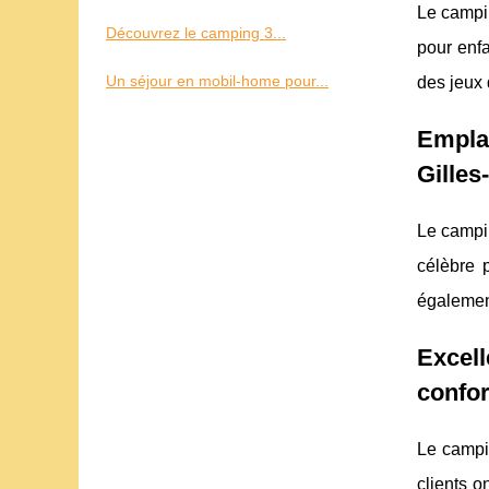
Le campin
Découvrez le camping 3...
pour enfa
Un séjour en mobil-home pour...
des jeux 
Empla
Gilles
Le campin
célèbre 
également
Excell
confo
Le campin
clients o