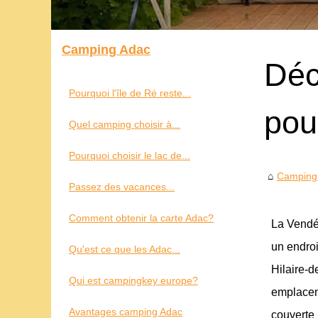
Camping Adac
Déc
Pourquoi l'île de Ré reste...
pou
Quel camping choisir à...
Pourquoi choisir le lac de...
Camping
Passez des vacances...
Comment obtenir la carte Adac?
La Vendée
un endroi
Qu'est ce que les Adac...
Hilaire-
Qui est campingkey europe?
emplaceme
Avantages camping Adac
couverte 