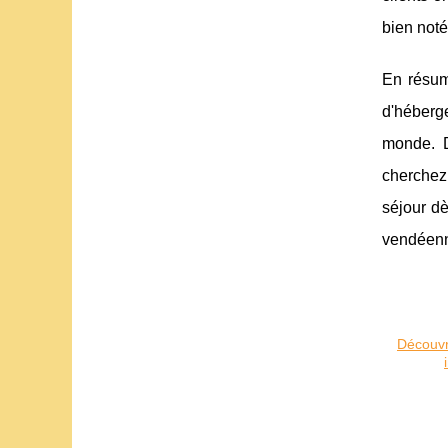
bien noté
En résum
d'héberge
monde. D
cherchez 
séjour dè
vendéen
Découvr