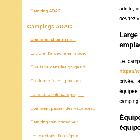
article, 
Camping ADAC
devriez 
Campings ADAC
Large
Comment choisir son...
empla
Explorer l’ardèche en mode...
Le camp
Que faire dans les gorges du...
https://
Où dormir à petit prix lors...
privée, l
équipée,
Le médoc côté camping :...
camping 
Comment passer des vacances...
Équip
Camping van bretagne :...
équip
Les bienfaits d’un séjour...