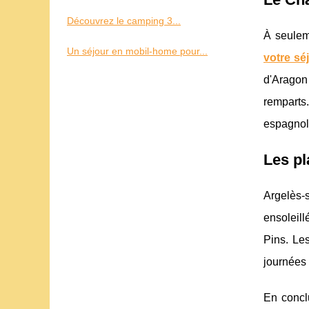
Découvrez le camping 3...
À seulem
Un séjour en mobil-home pour...
votre sé
d'Aragon 
remparts.
espagnol
Les pl
Argelès-
ensoleill
Pins. Le
journées 
En conclu