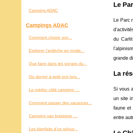
Le Par
Camping ADAC
Le Parc n
Campings ADAC
d'activit
Comment choisir son...
du Carli
l'alpinis
Explorer l’ardèche en mode...
grande di
Que faire dans les gorges du...
La rés
Où dormir à petit prix lors...
Si vous a
Le médoc côté camping :...
un site i
Comment passer des vacances...
faune et
Camping van bretagne :...
entre aut
Les bienfaits d’un séjour...
Le Châ