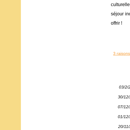
culturell
séjour in
offrir !
3 raison
03/2/
30/12
07/12
01/12
20/11