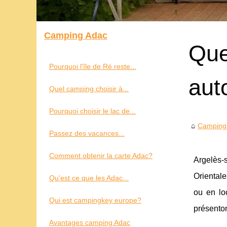
Camping Adac
Que
Pourquoi l'île de Ré reste...
aut
Quel camping choisir à...
Pourquoi choisir le lac de...
Camping
Passez des vacances...
Comment obtenir la carte Adac?
Argelès-
Orientale
Qu'est ce que les Adac...
ou en loc
Qui est campingkey europe?
présenton
Avantages camping Adac