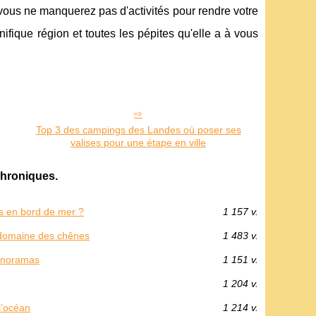
, vous ne manquerez pas d'activités pour rendre votre
nifique région et toutes les pépites qu'elle a à vous
Top 3 des campings des Landes où poser ses
valises pour une étape en ville
hroniques.
s en bord de mer ?
1 157 v.
g domaine des chênes
1 483 v.
panoramas
1 151 v.
1 204 v.
l’océan
1 214 v.