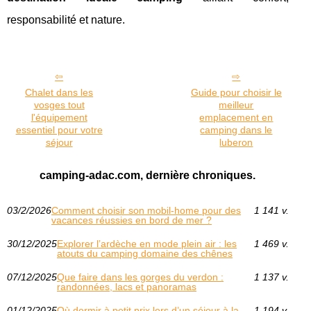
responsabilité et nature.
Chalet dans les
Guide pour choisir le
vosges tout
meilleur
l'équipement
emplacement en
essentiel pour votre
camping dans le
séjour
luberon
camping-adac.com, dernière chroniques.
03/2/2026
Comment choisir son mobil-home pour des
1 141 v.
vacances réussies en bord de mer ?
30/12/2025
Explorer l’ardèche en mode plein air : les
1 469 v.
atouts du camping domaine des chênes
07/12/2025
Que faire dans les gorges du verdon :
1 137 v.
randonnées, lacs et panoramas
01/12/2025
Où dormir à petit prix lors d’un séjour à la
1 194 v.