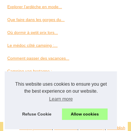
Explorer l’ardèche en mode...
Que faire dans les gorges du...
Où dormir à petit prix lors...
Le médoc côté camping :...
Comment passer des vacances...
Camping van bretagne :...
Les bienfaits d’un séjour...
This website uses cookies to ensure you get
the best experience on our website.
Découvrez le camping 3...
Learn more
Un séjour en mobil-home pour...
Refuse Cookie
Allow cookies
© 2026
Camping-adac.com
|
Voir votre site
|
Cookies Policy
|
eZ Publish