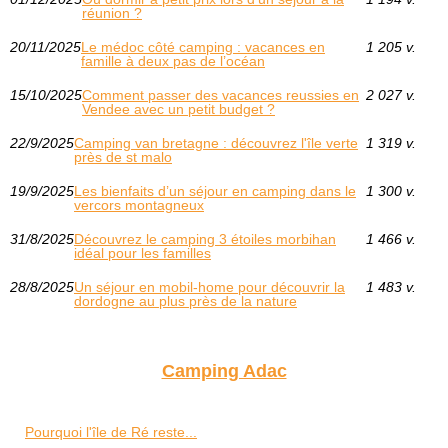
réunion ?
20/11/2025
Le médoc côté camping : vacances en
1 205 v.
famille à deux pas de l’océan
15/10/2025
Comment passer des vacances reussies en
2 027 v.
Vendee avec un petit budget ?
22/9/2025
Camping van bretagne : découvrez l'île verte
1 319 v.
près de st malo
19/9/2025
Les bienfaits d’un séjour en camping dans le
1 300 v.
vercors montagneux
31/8/2025
Découvrez le camping 3 étoiles morbihan
1 466 v.
idéal pour les familles
28/8/2025
Un séjour en mobil-home pour découvrir la
1 483 v.
dordogne au plus près de la nature
Camping Adac
Pourquoi l'île de Ré reste...