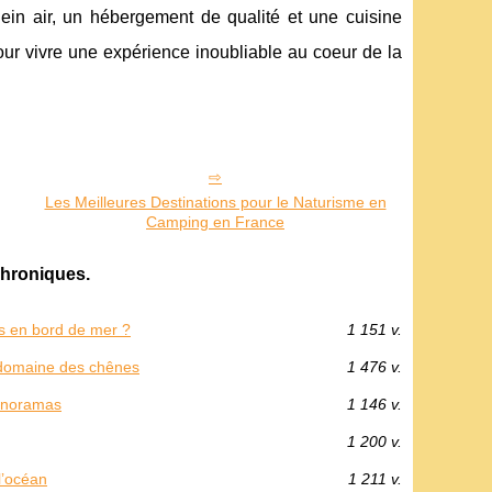
lein air, un hébergement de qualité et une cuisine
ur vivre une expérience inoubliable au coeur de la
Les Meilleures Destinations pour le Naturisme en
Camping en France
hroniques.
s en bord de mer ?
1 151 v.
g domaine des chênes
1 476 v.
panoramas
1 146 v.
1 200 v.
l’océan
1 211 v.