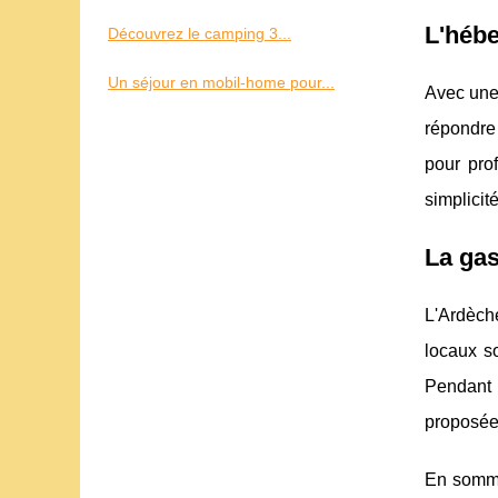
L'héb
Découvrez le camping 3...
Un séjour en mobil-home pour...
Avec une
répondre
pour prof
simplicit
La gas
L'Ardèch
locaux s
Pendant 
proposées
En somm