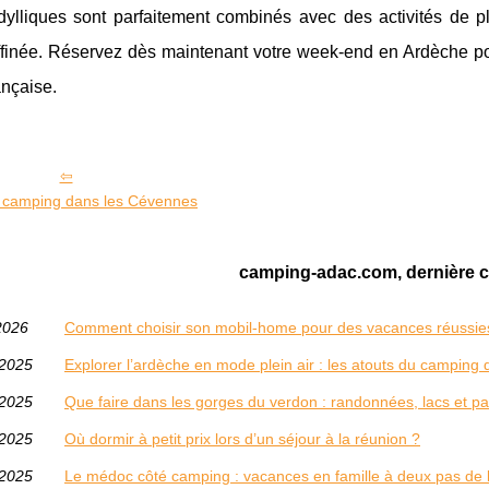
idylliques sont parfaitement combinés avec des activités de p
affinée. Réservez dès maintenant votre week-end en Ardèche po
ançaise.
 camping dans les Cévennes
camping-adac.com, dernière c
2026
Comment choisir son mobil-home pour des vacances réussie
/2025
Explorer l’ardèche en mode plein air : les atouts du campin
/2025
Que faire dans les gorges du verdon : randonnées, lacs et 
/2025
Où dormir à petit prix lors d’un séjour à la réunion ?
/2025
Le médoc côté camping : vacances en famille à deux pas de 