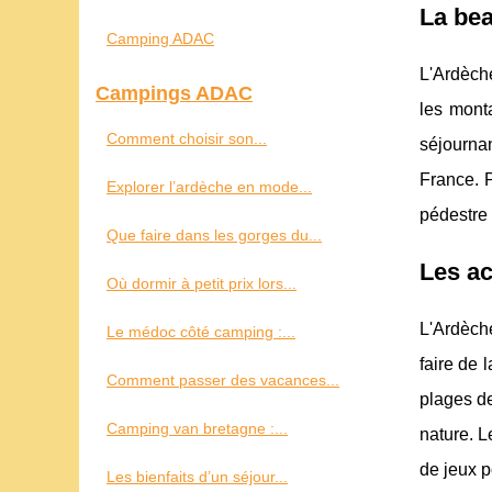
La bea
Camping ADAC
L'Ardèche
Campings ADAC
les monta
Comment choisir son...
séjourna
France. P
Explorer l’ardèche en mode...
pédestre 
Que faire dans les gorges du...
Les ac
Où dormir à petit prix lors...
L'Ardèche
Le médoc côté camping :...
faire de 
Comment passer des vacances...
plages de
Camping van bretagne :...
nature. L
de jeux p
Les bienfaits d’un séjour...