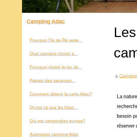
Camping Adac
Les
Pourquoi l'île de Ré reste...
cam
Quel camping choisir à...
Pourquoi choisir le lac de...
Camping
Passez des vacances...
Comment obtenir la carte Adac?
La nature
recherch
Qu'est ce que les Adac...
besoin po
Qui est campingkey europe?
réserver
Avantages camping Adac