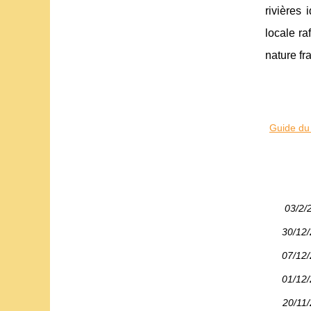
rivières 
locale r
nature fr
Guide du
03/2/
30/12
07/12
01/12
20/11