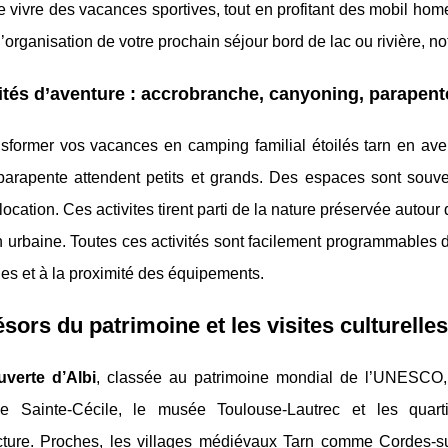
 vivre des vacances sportives, tout en profitant des mobil ho
t l’organisation de votre prochain séjour bord de lac ou rivière,
ités d’aventure : accrobranche, canyoning, parapent
sformer vos vacances en camping familial étoilés tarn en aven
arapente attendent petits et grands. Des espaces sont souve
ocation. Ces activites tirent parti de la nature préservée autour
on urbaine. Toutes ces activités sont facilement programmables
es et à la proximité des équipements.
ésors du patrimoine et les visites culturell
verte d’Albi
, classée au patrimoine mondial de l’UNESCO,
le Sainte-Cécile, le musée Toulouse-Lautrec et les quartie
ecture. Proches, les villages médiévaux Tarn comme Cordes-su