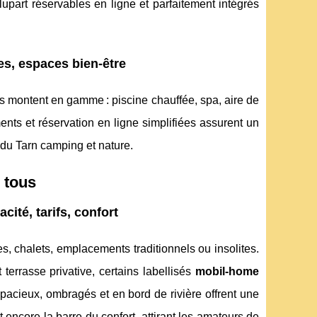
part réservables en ligne et parfaitement intégrés
es, espaces bien-être
ices montent en gamme : piscine chauffée, spa, aire de
nts et réservation en ligne simplifiées assurent un
 du Tarn camping et nature.
 tous
ité, tarifs, confort
 chalets, emplacements traditionnels ou insolites.
 terrasse privative, certains labellisés
mobil-home
pacieux, ombragés et en bord de rivière offrent une
encore la barre du confort, attirant les amateurs de