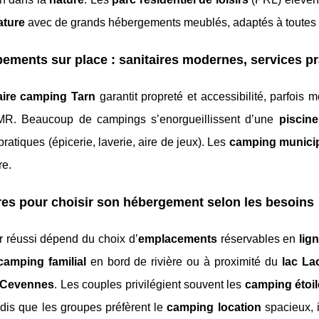
ature
avec de grands hébergements meublés, adaptés à toutes l
ements sur place : sanitaires modernes, services p
aire camping Tarn
garantit propreté et accessibilité, parfois
R. Beaucoup de campings s’enorgueillissent d’une
piscine
pratiques (épicerie, laverie, aire de jeux). Les
camping munici
re.
res pour choisir son hébergement selon les besoins
r réussi dépend du choix d’
emplacements
réservables en
lig
camping familial
en bord de rivière ou à proximité du
lac La
l Cevennes
. Les couples privilégient souvent les
camping étoil
ndis que les groupes préfèrent le
camping location
spacieux, 