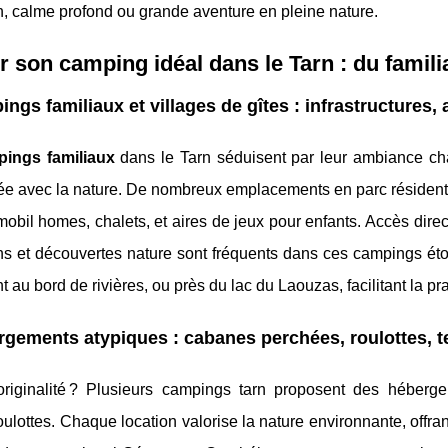
, calme profond ou grande aventure en pleine nature.
r son camping idéal dans le Tarn : du familial
ngs familiaux et villages de gîtes : infrastructures,
ings familiaux
dans le Tarn séduisent par leur ambiance chal
e avec la nature. De nombreux emplacements en parc résidentie
mobil homes, chalets, et aires de jeux pour enfants. Accès dir
s et découvertes nature sont fréquents dans ces campings étoi
t au bord de rivières, ou près du lac du Laouzas, facilitant la pr
gements atypiques : cabanes perchées, roulottes, t
originalité ? Plusieurs campings tarn proposent des héberge
oulottes. Chaque location valorise la nature environnante, offr