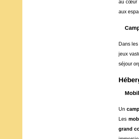
au cœur 
aux espac
Campi
Dans le
jeux vast
séjour or
Héberg
Mobil
Un
camp
Les
mob
grand co
immersio