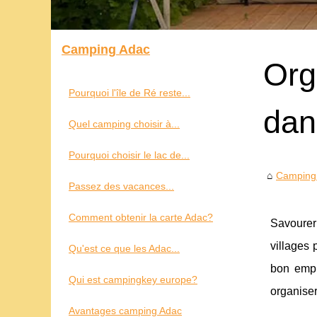
Camping Adac
Org
Pourquoi l'île de Ré reste...
dan
Quel camping choisir à...
Pourquoi choisir le lac de...
Camping
Passez des vacances...
Comment obtenir la carte Adac?
Savourer
villages 
Qu'est ce que les Adac...
bon empl
Qui est campingkey europe?
organiser
Avantages camping Adac