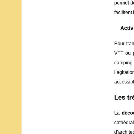
permet de
faciliten
Activ
Pour tran
VTT ou p
camping l
l’agitati
accessibl
Les tr
La
décou
cathédra
d’archit