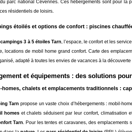
du parc national Cévennes. Ces hébergements sont pour la plu
es résidentiels de loisirs.
ngs étoilés et options de confort : piscines chauffé
s
campings 3 à 5 étoiles Tarn
, l’espace, le confort et les serv
e, locations de mobil home grand confort. Carte des emplaceme
ganisé, adapté à toutes les envies de vacances à la découverte
ement et équipements : des solutions pour
-homes, chalets et emplacements traditionnels : capac
ing Tarn
propose un vaste choix d’hébergements : mobil-homes,
il homes
et chalets séduisent par leur confort, climatisation et
nfort Tarn
. Pour les tentes et caravanes, des emplacements s
n dans la
nature
. Les
parc résidentiel de loisirs
(PRL) élèvent 