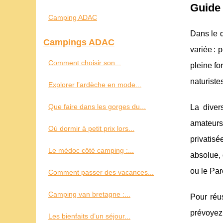
Guide 
Camping ADAC
Dans le 
Campings ADAC
variée : 
Comment choisir son...
pleine fo
naturiste
Explorer l’ardèche en mode...
Que faire dans les gorges du...
La diver
amateurs
Où dormir à petit prix lors...
privatisé
Le médoc côté camping :...
absolue, 
ou le Par
Comment passer des vacances...
Camping van bretagne :...
Pour réus
prévoyez
Les bienfaits d’un séjour...