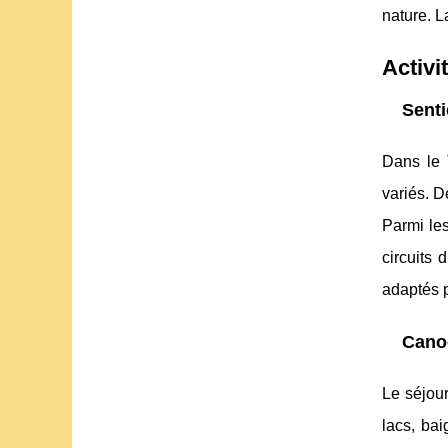
nature. L
Activi
Senti
Dans le 
variés. 
Parmi les
circuits 
adaptés p
Canoë
Le séjour
lacs, ba