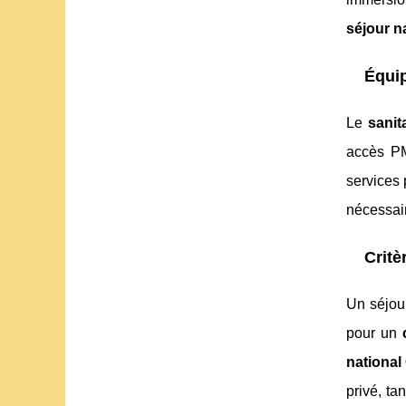
séjour n
Équip
Le
sanit
accès PM
services 
nécessai
Critè
Un séjou
pour un
nationa
privé, ta