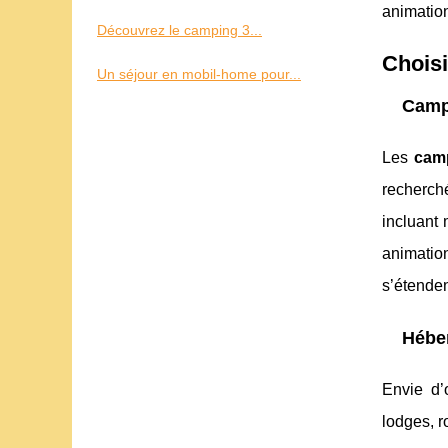
animation
Découvrez le camping 3...
Choisi
Un séjour en mobil-home pour...
Campi
Les
camp
recherché
incluant 
animation
s’étenden
Héber
Envie d’
lodges, r