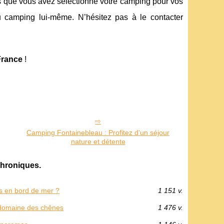
s que vous avez sélectionné votre camping pour vos
u camping lui-même. N’hésitez pas à le contacter
France
!
Camping Fontainebleau : Profitez d'un séjour
nature et détente
hroniques.
s en bord de mer ?
1 151 v.
g domaine des chênes
1 476 v.