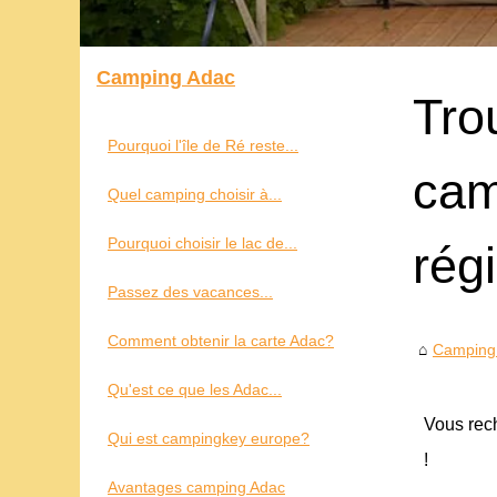
Camping Adac
Tro
Pourquoi l'île de Ré reste...
cam
Quel camping choisir à...
Pourquoi choisir le lac de...
régi
Passez des vacances...
Comment obtenir la carte Adac?
Camping
Qu'est ce que les Adac...
Vous rec
Qui est campingkey europe?
!
Avantages camping Adac