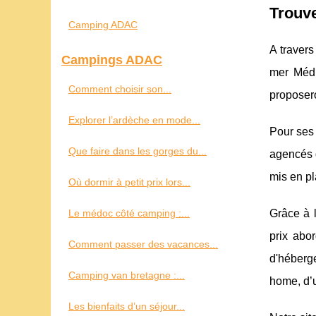
Trouve
Camping ADAC
A travers
Campings ADAC
mer Médi
Comment choisir son...
proposero
Explorer l’ardèche en mode...
Pour ses
Que faire dans les gorges du...
agencés d
mis en pl
Où dormir à petit prix lors...
Le médoc côté camping :...
Grâce à 
prix abo
Comment passer des vacances...
d'héberg
Camping van bretagne :...
home, d’u
Les bienfaits d’un séjour...