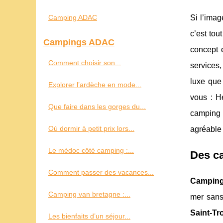
Camping ADAC
Si l’imag
c’est tou
Campings ADAC
concept 
Comment choisir son...
services,
luxe que
Explorer l’ardèche en mode...
vous : H
Que faire dans les gorges du...
camping s
Où dormir à petit prix lors...
agréable 
Le médoc côté camping :...
Des ca
Comment passer des vacances...
Camping
Camping van bretagne :...
mer sans
Saint-Tr
Les bienfaits d’un séjour...