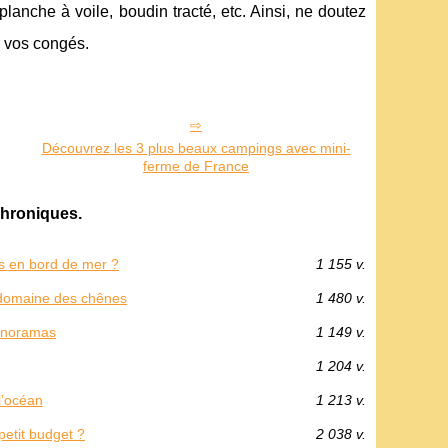
 planche à voile, boudin tracté, etc. Ainsi, ne doutez
e vos congés.
Découvrez les 3 plus beaux campings avec mini-
ferme de France
hroniques.
s en bord de mer ?
1 155 v.
g domaine des chênes
1 480 v.
panoramas
1 149 v.
1 204 v.
l’océan
1 213 v.
etit budget ?
2 038 v.