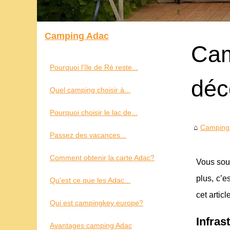
Camping Adac
Cam
Pourquoi l'île de Ré reste...
déc
Quel camping choisir à...
Pourquoi choisir le lac de...
Camping
Passez des vacances...
Comment obtenir la carte Adac?
Vous souh
plus, c’e
Qu'est ce que les Adac...
cet artic
Qui est campingkey europe?
Infras
Avantages camping Adac