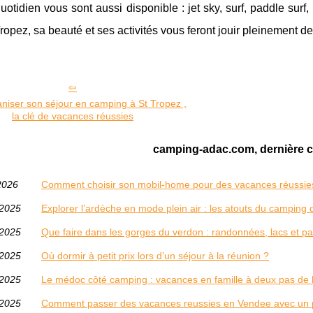
uotidien vous sont aussi disponible : jet sky, surf, paddle surf,
Tropez, sa beauté et ses activités vous feront jouir pleinement d
niser son séjour en camping à St Tropez ,
la clé de vacances réussies
camping-adac.com, dernière c
2026
Comment choisir son mobil-home pour des vacances réussie
/2025
Explorer l’ardèche en mode plein air : les atouts du campin
/2025
Que faire dans les gorges du verdon : randonnées, lacs et 
/2025
Où dormir à petit prix lors d’un séjour à la réunion ?
/2025
Le médoc côté camping : vacances en famille à deux pas de 
/2025
Comment passer des vacances reussies en Vendee avec un p